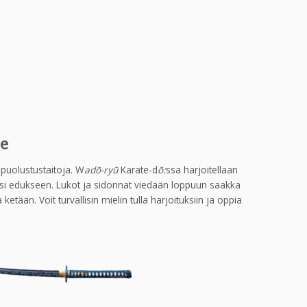
le
sepuolustustaitoja. W
adō-ryū
Karate-d
ō:
ssa harjoitellaan
aksi edukseen. Lukot ja sidonnat viedään loppuun saakka
etään. Voit turvallisin mielin tulla harjoituksiin ja oppia