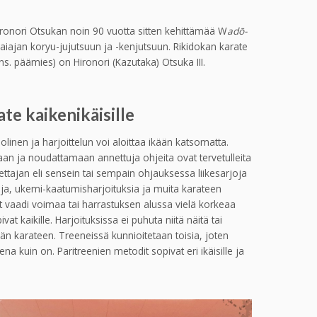
ironori Otsukan noin 90 vuotta sitten kehittämää W
adō-
aiajan koryu-jujutsuun ja -kenjutsuun. Rikidokan karate
s. päämies) on Hironori (Kazutaka) Otsuka III.
te kaikenikäisille
inen ja harjoittelun voi aloittaa ikään katsomatta.
an ja noudattamaan annettuja ohjeita ovat tervetulleita
tajan eli sensein tai sempain ohjauksessa liikesarjoja
kuja, ukemi-kaatumisharjoituksia ja muita karateen
eivät vaadi voimaa tai harrastuksen alussa vielä korkeaa
ivat kaikille. Harjoituksissa ei puhuta niitä näitä tai
än karateen. Treeneissä kunnioitetaan toisia, joten
ena kuin on. Paritreenien metodit sopivat eri ikäisille ja