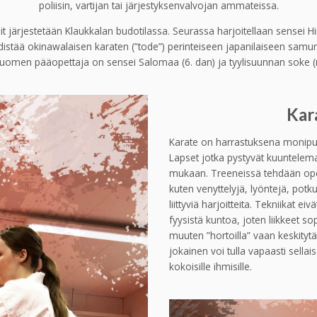
poliisin, vartijan tai järjestyksenvalvojan ammateissa.
 järjestetään Klaukkalan budotilassa. Seurassa harjoitellaan sensei H
istää okinawalaisen karaten (”tode”) perinteiseen japanilaiseen samur
Suomen pääopettaja on sensei Salomaa (6. dan) ja tyylisuunnan soke (n
Kara
Karate on harrastuksena monipuol
Lapset jotka pystyvät kuuntelema
mukaan. Treeneissä tehdään opet
kuten venyttelyjä, lyöntejä, pot
liittyviä harjoitteita. Tekniikat 
fyysistä kuntoa, joten liikkeet sop
muuten ”hortoilla” vaan keskitytä
jokainen voi tulla vapaasti sellais
kokoisille ihmisille.