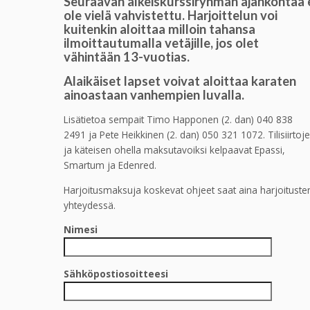
Seuraavan alkeiskurssiryhmän ajankohtaa 
ole vielä vahvistettu. Harjoittelun voi
kuitenkin aloittaa milloin tahansa
ilmoittautumalla vetäjille, jos olet
vähintään 13-vuotias.
Alaikäiset lapset voivat aloittaa karaten
ainoastaan vanhempien luvalla.
Lisätietoa sempait Timo Happonen (2. dan) 040 838
2491 ja Pete Heikkinen (2. dan) 050 321 1072. Tilisiirtoj
ja käteisen ohella maksutavoiksi kelpaavat Epassi,
Smartum ja Edenred.
Harjoitusmaksuja koskevat ohjeet saat aina harjoituste
yhteydessä.
Nimesi
Sähköpostiosoitteesi