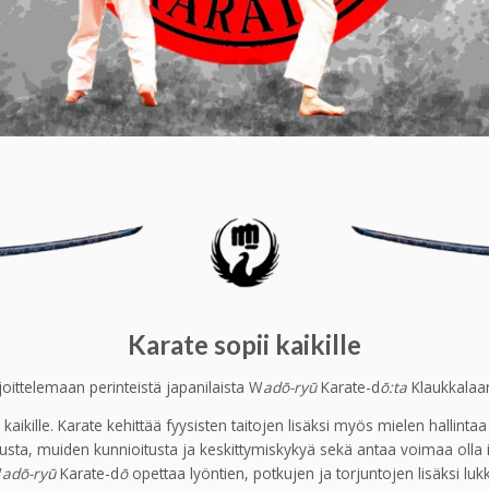
Karate sopii kaikille
oittelemaan perinteistä japanilaista W
adō-ryū
Karate-d
ō:ta
Klaukkalaan
aikille. Karate kehittää fyysisten taitojen lisäksi myös mielen hallin
tusta, muiden kunnioitusta ja keskittymiskykyä sekä antaa voimaa olla i
W
adō-ryū
Karate-d
ō
opettaa lyöntien, potkujen ja torjuntojen lisäksi luk