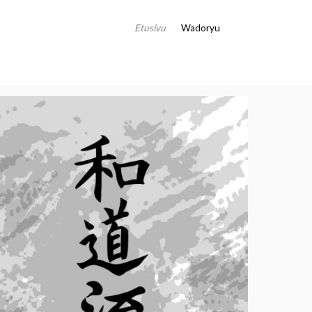
Etusivu
Wadoryu