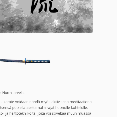
 Nurmijärvelle.
taa – karate voidaan nähdä myös aktiivisena meditaationa.
tsensä puolella asettamalla rajat huonolle kohtelulle.
ko- ja heittotekniikoita, joita voi soveltaa muun muassa