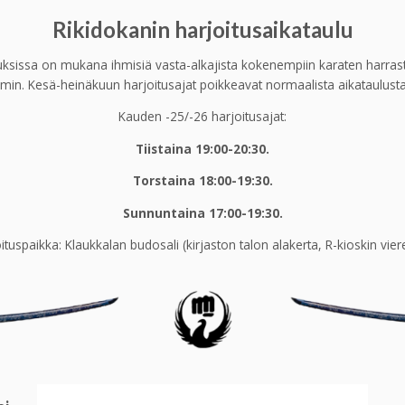
Rikidokanin harjoitusaikataulu
uksissa on mukana ihmisiä vasta-alkajista kokenempiin karaten harrastajiin
. Kesä-heinäkuun harjoitusajat poikkeavat normaalista aikataulusta, k
Kauden -25/-26 harjoitusajat:
Tiistaina 19:00-20:30.
Torstaina 18:00-19:30.
Sunnuntaina 17:00-19:30.
ituspaikka: Klaukkalan budosali (kirjaston talon alakerta, R-kioskin vier