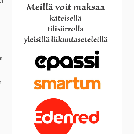
ei
en
n