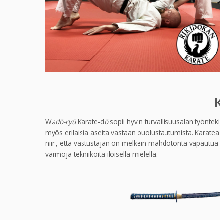
K
W
adō-ryū
Karate-d
ō
sopii hyvin turvallisuusalan työnteki
myös erilaisia aseita vastaan puolustautumista. Karate
niin, että vastustajan on melkein mahdotonta vapautua niis
varmoja tekniikoita iloisella mielellä.