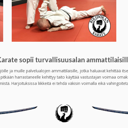
arate sopii turvallisuusalan ammattilaisil
jöille ja muille palvelualojen ammattilaisille, jotka haluavat kehittää it
a pitkään harrastaneelle kehittyy taito käyttää vastustajan voimaa om
tä. Harjoituksissa liikkeitä ei tehdä väkisin voimalla eikä vahingoiteta k