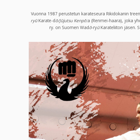
Vuonna 1987 perustetun karateseura Rikidokanin treenit
ryū
Karate-d
ō/Jūjutsu Kenpō:
a (Renmei-haara), joka yhd
ry. on Suomen Wad
ō
-ry
ū
Karateliiton jäsen. 